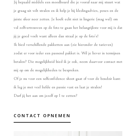
Jij bepaald middels een moodboard die je vooraf naar mij stuurt wat
je graag uit wilt stralen en ik help je bij kledingadvies, poses en de
juiste sfeer neer zetten. Je hoeft echt niet in lingerie (mag wel) om
vol zelfvertrouwen op de foto te gaan het belangrijkste voor mij is dat
jij je goed voelt want alleen dan straal je op de foto’s!
Ik bied verschillende pakketten aan (zie hieronder de tarieven)
zodat er voor ieder een passend pakket is. Wil je liever in termijnen
betalen? Die mogelijkheid bied ik je ook, neem daarvoor contact met
mij op om de mogelijkheden te bespreken.
Of je nu voor een selfconfidence shoot gaat of voor de boudoir kant:
ik leg je met veel liefde en passie vast en laat je stralen!
Durf jij het aan om jezelf op 1 te zetten?
CONTACT OPNEMEN