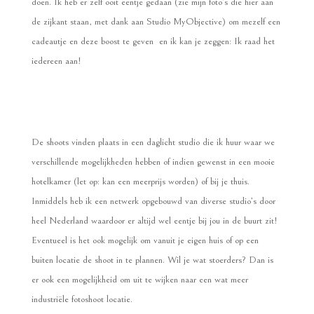
doen. Ik heb er zelf ooit eentje gedaan (zie mijn foto’s die hier aan
de zijkant staan, met dank aan Studio MyObjective) om mezelf een
cadeautje en deze boost te geven en ik kan je zeggen: Ik raad het
iedereen aan!
De shoots vinden plaats in een daglicht studio die ik huur waar we
verschillende mogelijkheden hebben of indien gewenst in een mooie
hotelkamer (let op: kan een meerprijs worden) of bij je thuis.
Inmiddels heb ik een netwerk opgebouwd van diverse studio’s door
heel Nederland waardoor er altijd wel eentje bij jou in de buurt zit!
Eventueel is het ook mogelijk om vanuit je eigen huis of op een
buiten locatie de shoot in te plannen. Wil je wat stoerders? Dan is
er ook een mogelijkheid om uit te wijken naar een wat meer
industriële fotoshoot locatie.