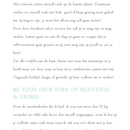
Wij vrouwen zetten onszelf vaak op de laatste plaats. Daarnaast
vinden we onszelf vaak niet leuk, goed of knap genoeg maar geloof
me: jij mag er zijn, je moet het alleen nog zelf gaan inzien!
Door deze fotoshoot zul je ervaren dat ook jij er mag zijn en mag
stralen. Samen gaan we aan de slag en gaan we zorgen dat je
zelfvertrouwen gaat groeien en jij trots mag zijn op jezelf en wie je
bent!
Zet alle twijfels aan de kant, luister niet naar dat stemmetje in je
hoofd maar zet deze stap en kom uit je comfortzone samen met mij.
Ongeacht leeftijd, lengte of gewicht; jij bent welkom om te stralen!
BE YOUR OWN KIND OF BEAUTIFUL
& SHINE!
Door de onzekerheden die ik had, ik was ooit meer dan 35 kg
zwaarder en wilde niks liever dan mezelf wegstoppen, weet ik hoe jij
je wellicht soms voelt maar weet ik ook wat zo’n shoot met je kan