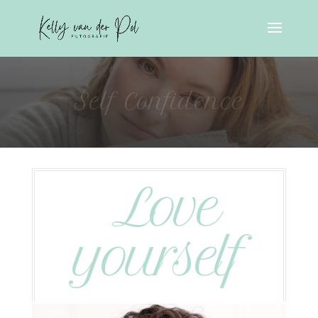
Self Confidence
Love
yourself